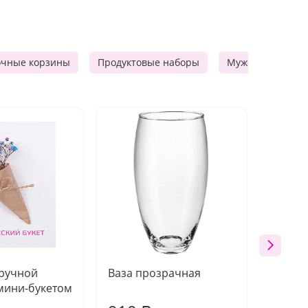
очные корзины
Продуктовые наборы
Мужские подарк
 ручной
Ваза прозрачная
Топпе
мини-букетом