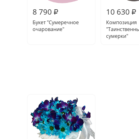
8 790
10 630
₽
₽
Букет "Сумеречное
Композиция
очарование"
"Таинственн
сумерки"