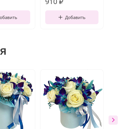
910
150
₽
обавить
Добавить
я