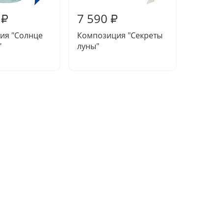
7 590
7 94
₽
₽
ия "Солнце
Композиция "Секреты
Букет 
"
луны"