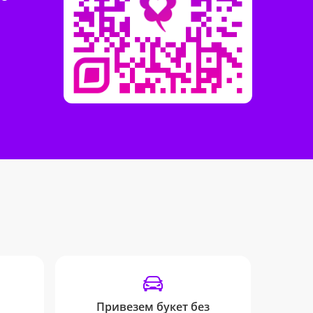
Привезем букет без
SM