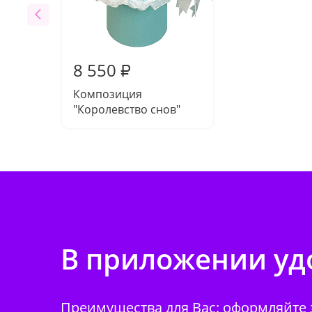
8 550
₽
Композиция
"Королевство снов"
В приложении удо
Преимущества для Вас: оформляйте з