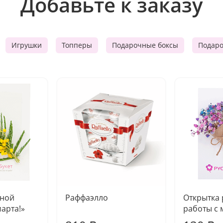
Добавьте к заказу
Игрушки
Топперы
Подарочные боксы
Подар
чной
Раффаэлло
Открытка
марта!»
работы с 