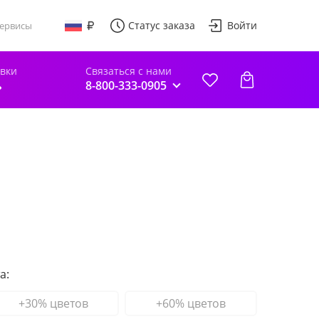
Статус заказа
Войти
ервисы
авки
Связаться с нами
ь
8-800-333-0905
а:
+30% цветов
+60% цветов