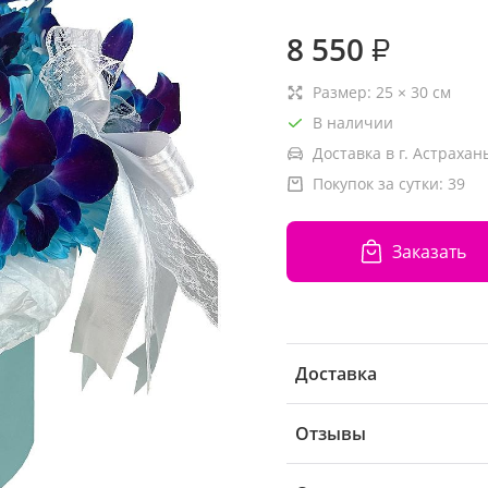
8 550
₽
Размер:
25
×
30
см
В наличии
Доставка в г. Астрахань
Покупок за сутки:
39
Заказать
Доставка
Отзывы