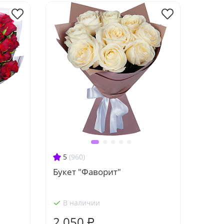
5
(960)
Букет "Фаворит"
В наличии
2 050 ₽