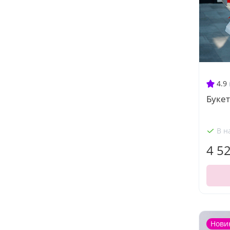
4.9
Букет
В н
4 5
Нови