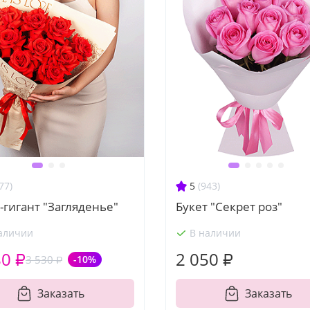
77)
5
(943)
-гигант "Загляденье"
Букет "Секрет роз"
аличии
В наличии
80 ₽
2 050 ₽
3 530 ₽
-10%
Заказать
Заказать