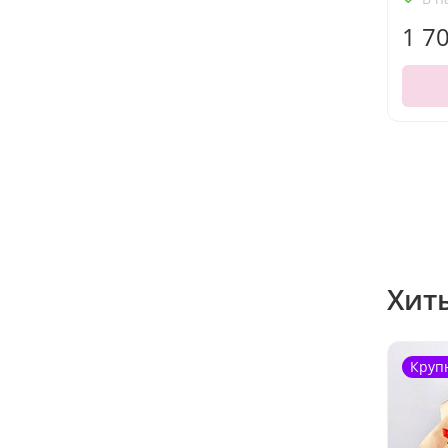
1 7
Хит
Круп