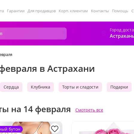
та
Гарантии
Для продавцов
Корп. клиентам
Контакты
Помощь
С
Город дост
Астрахан
февраля
 февраля в Астрахани
Сердца
Клубника
Торты и сладости
Подарки
ты на 14 февраля
Смотреть все
ный бутон