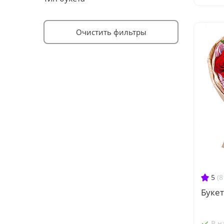
Очистить фильтры
5
(8
Букет
В н