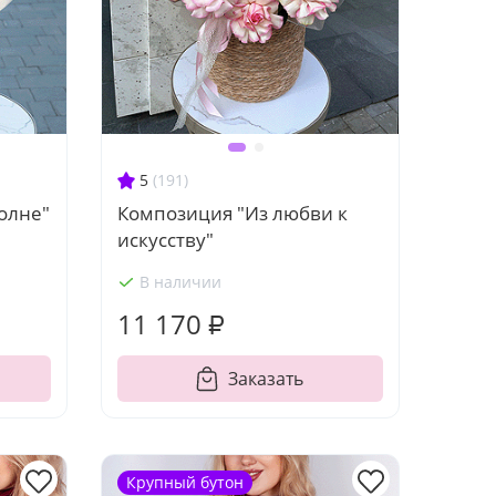
5
(191)
волне"
Композиция "Из любви к
искусству"
В наличии
11 170 ₽
Заказать
Крупный бутон