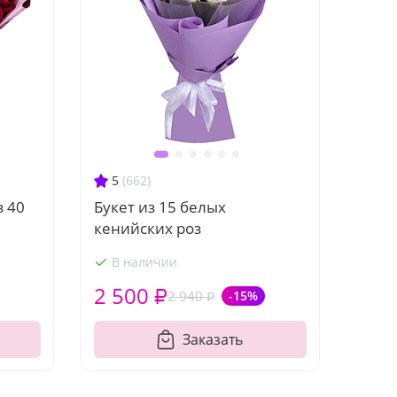
5
(662)
з 40
Букет из 15 белых
кенийских роз
В наличии
2 500 ₽
2 940 ₽
-15%
Заказать