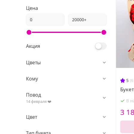
Цена
Акция
Цветы
Кому
5
(6
Букет
Повод
В н
14 февраля ❤️
3 1
Цвет
Тип букета