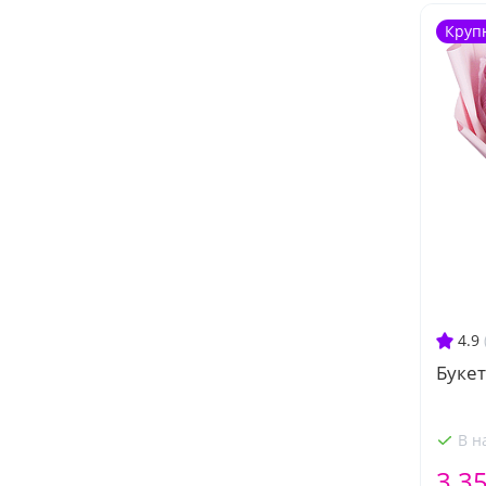
Круп
4.9
Букет
В н
3 3