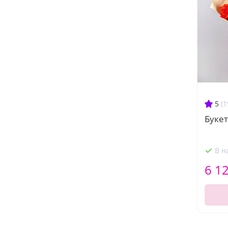
5
(1
Букет
В н
6 1