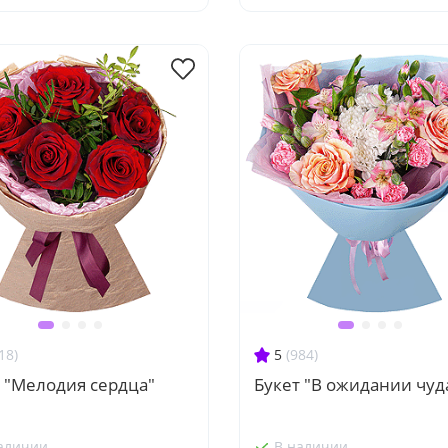
18)
5
(984)
 "Мелодия сердца"
Букет "В ожидании чуд
аличии
В наличии