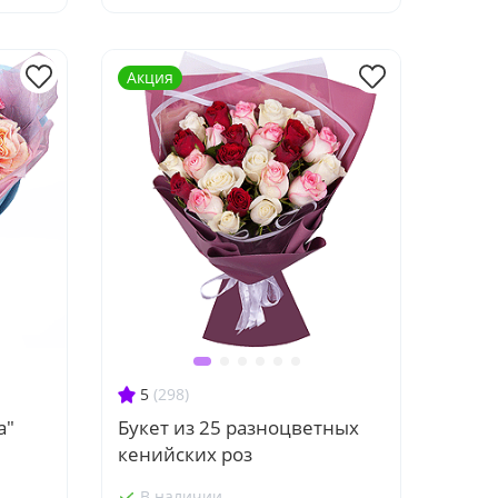
Акция
5
(298)
а"
Букет из 25 разноцветных
кенийских роз
В наличии