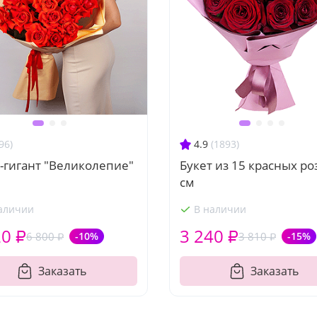
96)
4.9
(1893)
-гигант "Великолепие"
Букет из 15 красных ро
см
аличии
В наличии
20 ₽
3 240 ₽
6 800 ₽
-10%
3 810 ₽
-15%
Заказать
Заказать