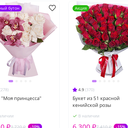
ный бутон
Акция
(278)
4.9
(370)
 "Моя принцесса"
Букет из 51 красной
кенийской розы
аличии
В наличии
50 ₽
6 300 ₽
3 720 ₽
-10%
7 410 ₽
-15%