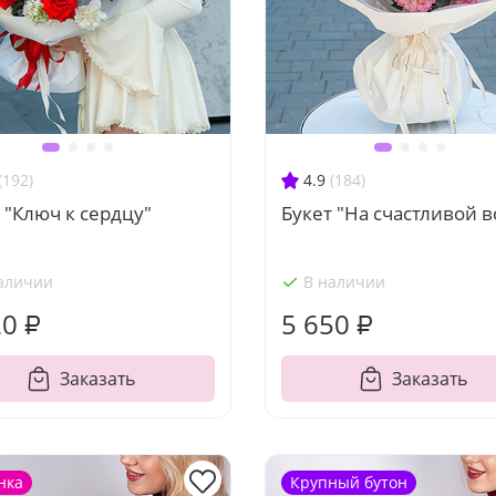
(192)
4.9
(184)
 "Ключ к сердцу"
Букет "На счастливой 
аличии
В наличии
20 ₽
5 650 ₽
Заказать
Заказать
нка
Крупный бутон