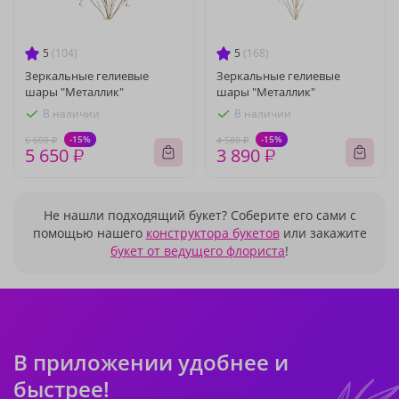
5
(104)
5
(168)
Зеркальные гелиевые
Зеркальные гелиевые
шары "Металлик"
шары "Металлик"
В наличии
В наличии
-15%
-15%
6 650 ₽
4 580 ₽
5 650 ₽
3 890 ₽
Не нашли подходящий букет? Соберите его сами с
помощью нашего
конструктора букетов
или закажите
букет от ведущего флориста
!
В приложении удобнее и
быстрее!