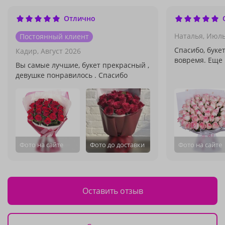
Отлично
Наталья,
Июль
Постоянный клиент
Спасибо, буке
Кадир,
Август 2026
вовремя. Еще 
Вы самые лучшие, букет прекрасный ,
девушке понравилось . Спасибо
Фото на сайте
Фото до доставки
Фото на сайте
Оставить отзыв