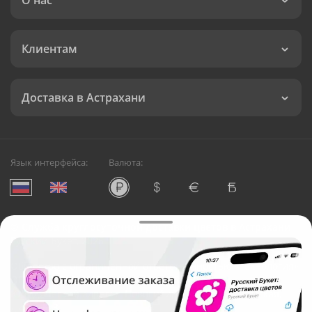
О нас
Клиентам
Доставка в Астрахани
Язык интерфейса:
Валюта:
©
Служба круглосуточной доставки цветов в Астрахани
Русский Букет, 2026
Общество с ограниченной ответственностью «Технология»
ОГРН: 1195476081745, ИНН: 5410081997
Юридический адрес: г. Новосибирск, ул. Ипподромская,
д.42, оф. 3