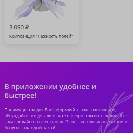
3 090
₽
Композиция "Нежность полей"
В приложении удобнее и
быстрее!
Преимущества для Вас: оформляйте заказ мгновенно,
обсуждайте все детали в чате с флористом и отслеживайте
заказ онлайн на всех этапах. Плюс - эксклюзивные акции и
бонусы за каждый заказ!