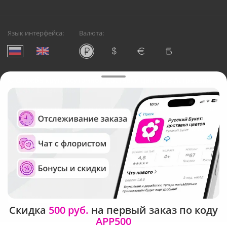
Язык интерфейса:
Валюта:
©
Служба круглосуточной доставки цветов в Астрахани
Русский Букет, 2026
Общество с ограниченной ответственностью «Технология»
ОГРН: 1195476081745, ИНН: 5410081997
Юридический адрес: г. Новосибирск, ул. Ипподромская,
д.42, оф. 3
Рейтинг Русского букета в г. Астрахань
Скидка
500 руб.
на первый заказ по коду
APP500