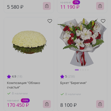
-7%
12 070 ₽
5 580 ₽
11 190 ₽
4.9
(18)
5
(258)
Композиция "Облако
Букет "Берегиня"
счастья"
В наличии
В наличии
-10%
188 540 ₽
170 450 ₽
8 100 ₽