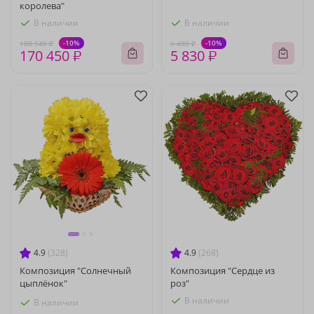
королева"
В наличии
В наличии
-10%
-10%
188 540 ₽
6 480 ₽
170 450 ₽
5 830 ₽
4.9
(328)
4.9
(268)
Композиция "Солнечный
Композиция "Сердце из
цыплёнок"
роз"
В наличии
В наличии