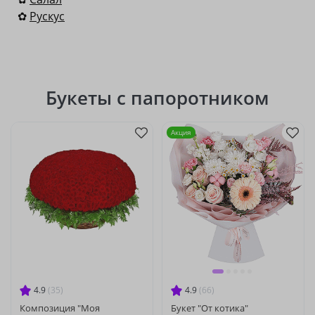
✿
Рускус
Букеты с папоротником
Акция
4.9
(35)
4.9
(66)
Композиция "Моя
Букет "От котика"