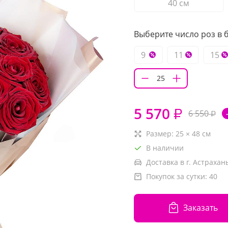
40 см
Выберите число роз в б
9
11
15
5 570
₽
6 550
₽
Размер:
25
×
48
см
В наличии
Доставка в г. Астрахань
Покупок за сутки:
40
Заказать