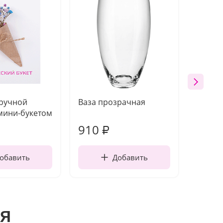
 ручной
Ваза прозрачная
Топпе
мини-букетом
910
150
₽
обавить
Добавить
я