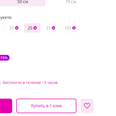
50 см
70 см
укете:
21
25
51
101
-15%
:
Бесплатно
в течение ~3 часов
Купить в 1 клик