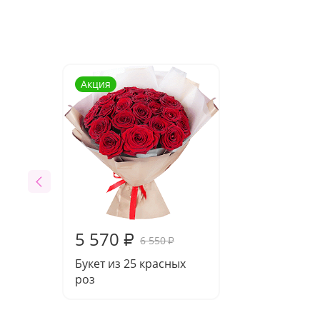
Акция
5 570
₽
6 550
₽
Букет из 25 красных
роз