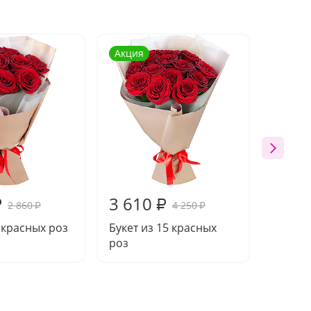
Акция
Акция
3 610
18 8
₽
₽
2 860
4 250
₽
₽
9 красных роз
Букет из 15 красных
Букет 
роз
розы