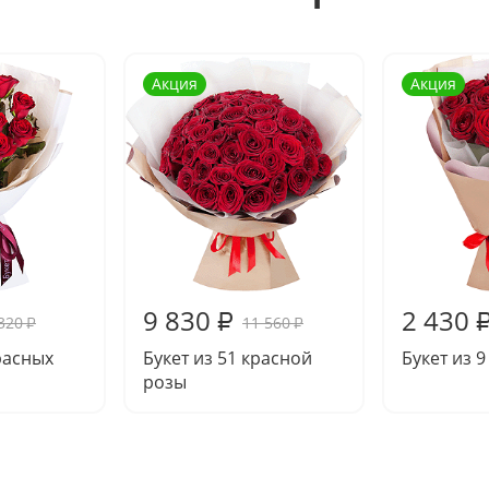
Акция
Акция
9 830
2 430
₽
320
11 560
₽
₽
красных
Букет из 51 красной
Букет из 
розы