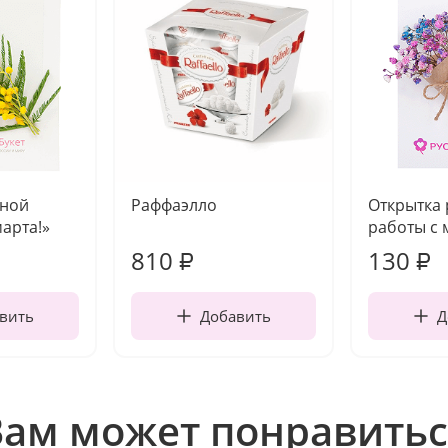
чной
Раффаэлло
Открытка
марта!»
работы с 
810
130
₽
₽
вить
Добавить
Д
Вам может понравитьс