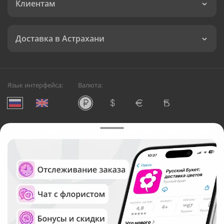
Клиентам
Доставка в Астрахани
Язык интерфейса:
Валюта:
©
Служба круглосуточной доставки цветов в Астрахани
Русский Букет, 2026
Общество с ограниченной ответственностью «Технология»
ОГРН: 1195476081745, ИНН: 5410081997
Юридический адрес: г. Новосибирск, ул. Ипподромская,
д.42, оф. 3
Рейтинг Русского букета в г. Астрахань