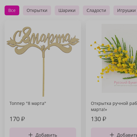
Все
Открытки
Шарики
Сладости
Игрушки
Топпер "8 марта"
Открытка ручной раб
марта!»
170
₽
130
₽
Добавить
Добавит