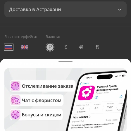
Доставка в Астрахани
Язык интерфейса:
Валюта:
©
Служба круглосуточной доставки цветов в Астрахани
Русский Букет, 2026
Общество с ограниченной ответственностью «Технология»
ОГРН: 1195476081745, ИНН: 5410081997
Юридический адрес: г. Новосибирск, ул. Ипподромская,
д.42, оф. 3
Рейтинг Русского букета в г. Астрахань