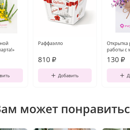
чной
Раффаэлло
Открытка
марта!»
работы с 
810
130
₽
₽
вить
Добавить
Д
Вам может понравитьс