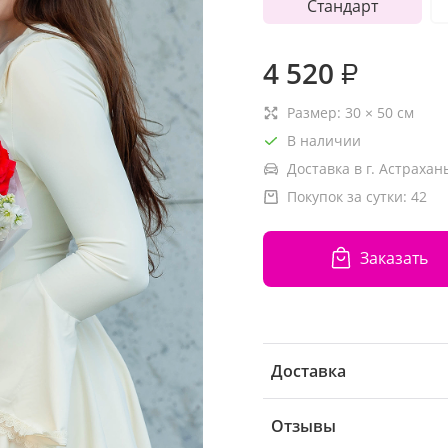
Стандарт
4 520
₽
Размер:
30
×
50
см
В наличии
Доставка в г. Астрахань
Покупок за сутки:
42
Заказать
Доставка
Отзывы