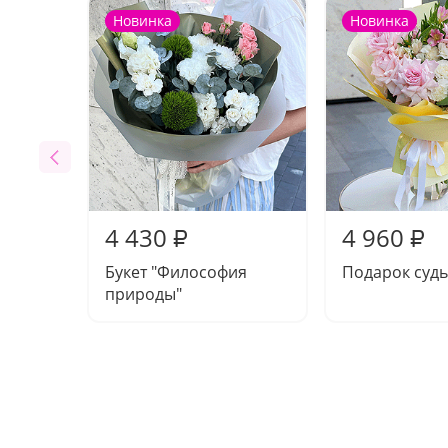
Новинка
Новинка
4 430
4 960
₽
₽
Букет "Философия
Подарок суд
природы"