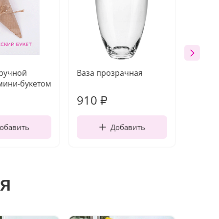
 ручной
Ваза прозрачная
Топпе
мини-букетом
910
150
₽
обавить
Добавить
я