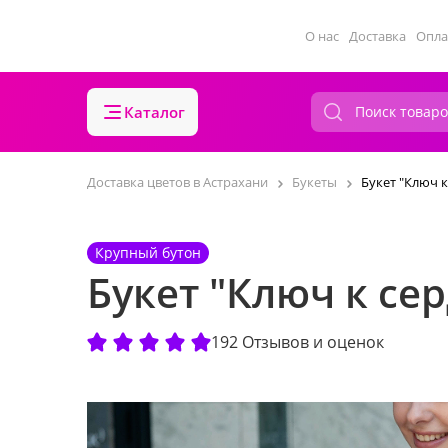
О нас
Доставка
Опла
Каталог
Доставка цветов в Астрахани
Букеты
Букет "Ключ к
Крупный бутон
Букет "Ключ к се
192 Отзывов и оценок