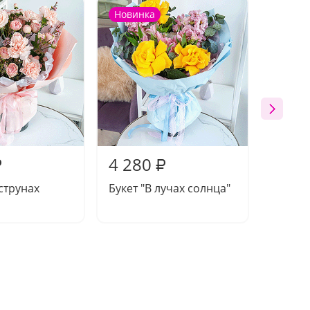
Новинка
Новин
4 280
4 28
₽
₽
 струнах
Букет "В лучах солнца"
Букет-
фей"