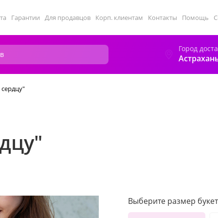
та
Гарантии
Для продавцов
Корп. клиентам
Контакты
Помощь
С
Город дост
Астрахан
 сердцу"
рдцу"
Выберите размер букет