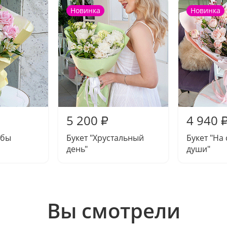
Новинка
Новинка
5 200
4 940
₽
ьбы
Букет "Хрустальный
Букет "На
день"
души"
Вы смотрели