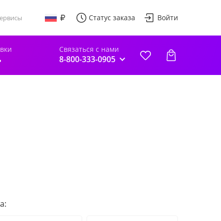
Статус заказа
Войти
ервисы
авки
Связаться с нами
ь
8-800-333-0905
а: