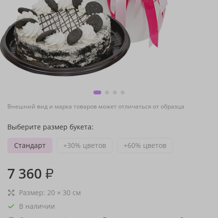
Внешний вид и марка товаров может отличаться от образца
Выберите размер букета:
Стандарт
+30% цветов
+60% цветов
7 360
₽
Размер:
20
×
30
см
В наличии