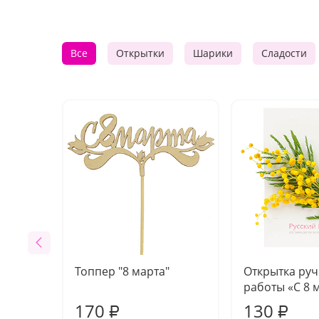
Все
Открытки
Шарики
Сладости
Топпер "8 марта"
Открытка ру
работы «С 8 
170
130
₽
₽