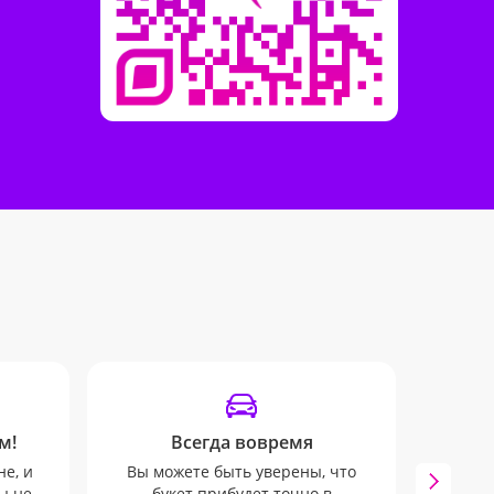
м!
Всегда вовремя
От
не, и
Вы можете быть уверены, что
ы не
букет прибудет точно в