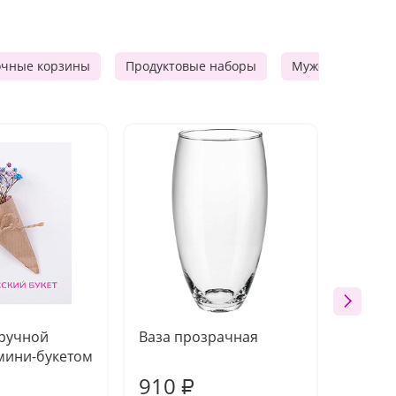
очные корзины
Продуктовые наборы
Мужские подарк
 ручной
Ваза прозрачная
Топпе
мини-букетом
910
150
₽