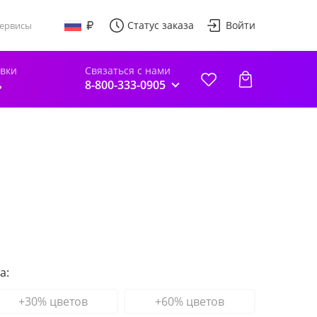
Статус заказа
Войти
ервисы
авки
Связаться с нами
ь
8-800-333-0905
а:
+30% цветов
+60% цветов