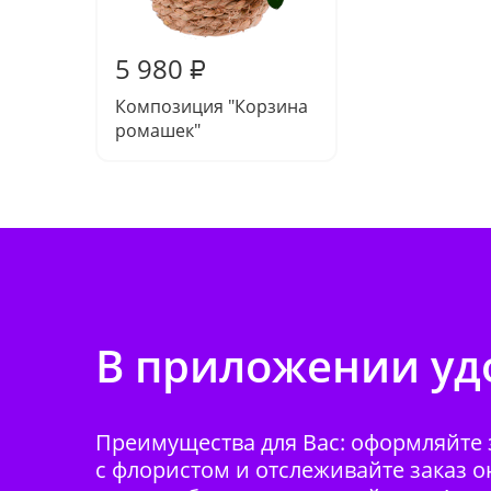
5 980
₽
Композиция "Корзина
ромашек"
В приложении удо
Преимущества для Вас: оформляйте з
с флористом и отслеживайте заказ о