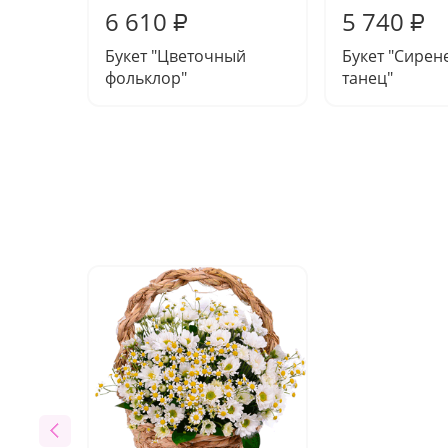
6 610
5 740
₽
₽
Букет "Цветочный
Букет "Сирен
фольклор"
танец"