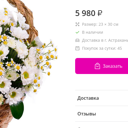
5 980
₽
Размер:
23
×
30
см
В наличии
Доставка в г. Астрахань
Покупок за сутки:
45
Заказать
Доставка
Отзывы