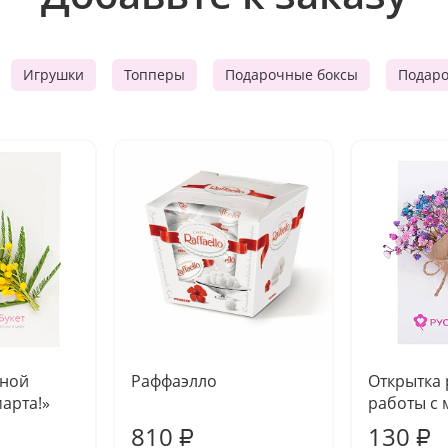
Игрушки
Топперы
Подарочные боксы
Подар
чной
Раффаэлло
Открытка
марта!»
работы с 
810
130
₽
₽