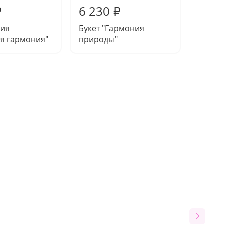
6 230
6 12
₽
₽
ия
Букет "Гармония
Букет 
я гармония"
природы"