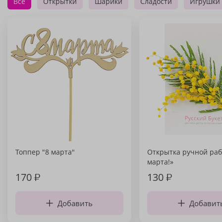
Все
Открытки
Шарики
Сладости
Игрушки
Топпер "8 марта"
Открытка ручной раб
марта!»
170
₽
130
₽
Добавить
Добавит