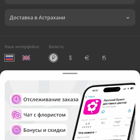
Доставка в Астрахани
Язык интерфейса:
Валюта:
©
Служба круглосуточной доставки цветов в Астрахани
Русский Букет, 2026
Общество с ограниченной ответственностью «Технология»
ОГРН: 1195476081745, ИНН: 5410081997
Юридический адрес: г. Новосибирск, ул. Ипподромская,
д.42, оф. 3
Рейтинг Русского букета в г. Астрахань