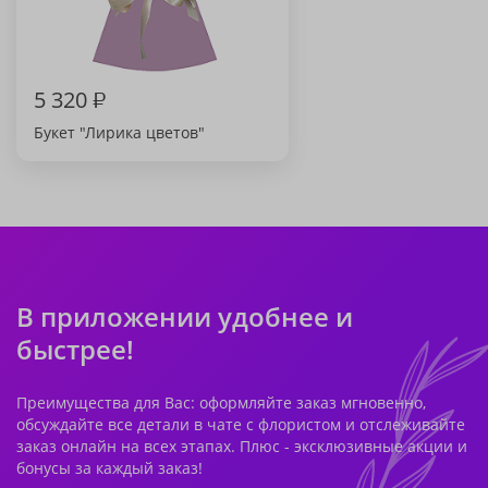
5 320
₽
Букет "Лирика цветов"
В приложении удобнее и
быстрее!
Преимущества для Вас: оформляйте заказ мгновенно,
обсуждайте все детали в чате с флористом и отслеживайте
заказ онлайн на всех этапах. Плюс - эксклюзивные акции и
бонусы за каждый заказ!