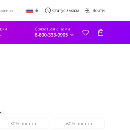
Статус заказа
Войти
ервисы
авки
Связаться с нами
ь
8-800-333-0905
а:
+30% цветов
+60% цветов