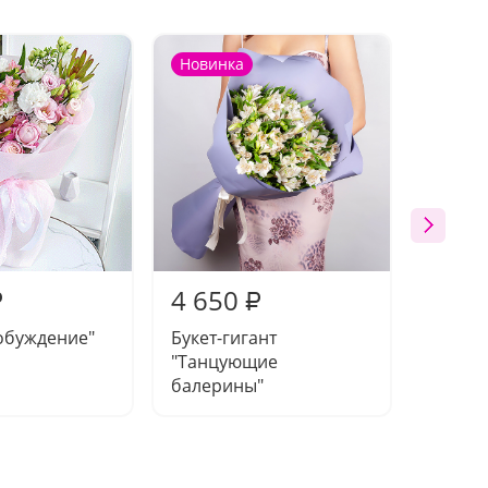
Новинка
Новин
4 650
4 65
₽
₽
обуждение"
Букет-гигант
Букет-
"Танцующие
медве
балерины"