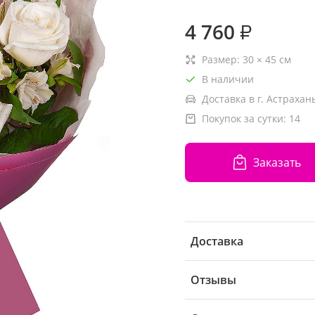
4 760
₽
Размер:
30
×
45
см
В наличии
Доставка в г. Астрахань
Покупок за сутки:
14
Заказать
Доставка
Отзывы