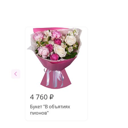
4 760
₽
Букет "В объятиях
пионов"