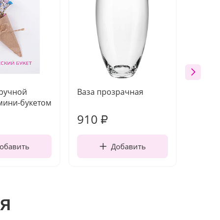
 ручной
Ваза прозрачная
Топпе
мини-букетом
910
150
₽
обавить
Добавить
я