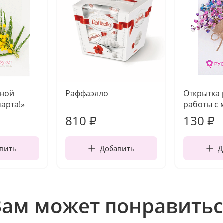
чной
Раффаэлло
Открытка
марта!»
работы с 
810
130
₽
₽
вить
Добавить
Д
Вам может понравитьс