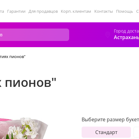
та
Гарантии
Для продавцов
Корп. клиентам
Контакты
Помощь
С
Город дост
Астрахан
ятиях пионов"
х пионов"
Выберите размер букет
Стандарт