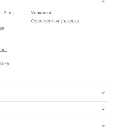
Роза Эквадор белая 50 см - 2 шт.
Упаковка
Современная упаковка
ая
но-
тика