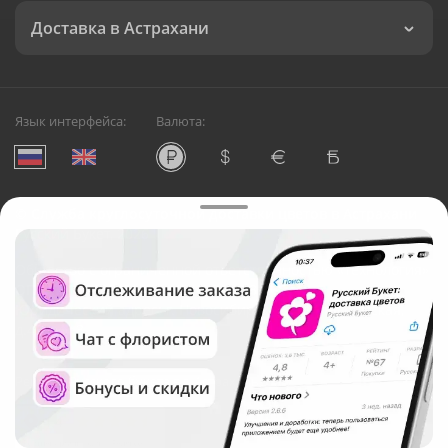
Доставка в Астрахани
Язык интерфейса:
Валюта:
©
Служба круглосуточной доставки цветов в Астрахани
Русский Букет, 2026
Общество с ограниченной ответственностью «Технология»
ОГРН: 1195476081745, ИНН: 5410081997
Юридический адрес: г. Новосибирск, ул. Ипподромская,
д.42, оф. 3
Рейтинг Русского букета в г. Астрахань