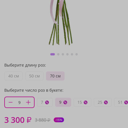
Выберите длину роз:
40 см
50 см
70 см
Выберите число роз в букете:
7
9
15
25
51
3 300
₽
3 880
₽
-15%