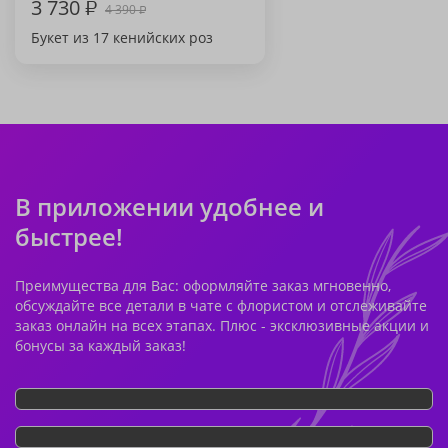
3 730
₽
4 390
₽
Букет из 17 кенийских роз
В приложении удобнее и
быстрее!
Преимущества для Вас: оформляйте заказ мгновенно,
обсуждайте все детали в чате с флористом и отслеживайте
заказ онлайн на всех этапах. Плюс - эксклюзивные акции и
бонусы за каждый заказ!