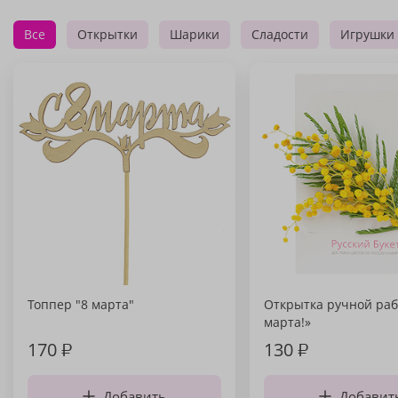
Все
Открытки
Шарики
Сладости
Игрушки
Топпер "8 марта"
Открытка ручной раб
марта!»
170
₽
130
₽
Добавить
Добавит