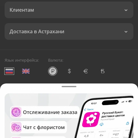
Клиентам
Доставка в Астрахани
Язык интерфейса:
Валюта:
©
Служба круглосуточной доставки цветов в Астрахани
Русский Букет, 2026
Общество с ограниченной ответственностью «Технология»
ОГРН: 1195476081745, ИНН: 5410081997
Юридический адрес: г. Новосибирск, ул. Ипподромская,
д.42, оф. 3