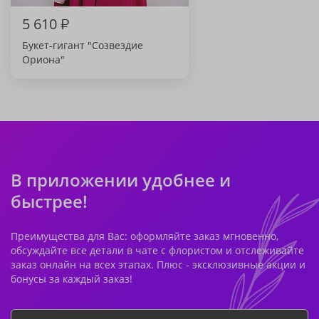
5 610
₽
Букет-гигант "Созвездие
Ориона"
В приложении удобнее и
быстрее!
Преимущества для Вас: оформляйте заказ мгновенно,
обсуждайте все детали в чате с флористом и отслеживайте
заказ онлайн на всех этапах. Плюс - эксклюзивные акции и
бонусы за каждый заказ!