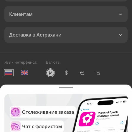
Клиентам
Доставка в Астрахани
Язык интерфейса:
Валюта:
©
Служба круглосуточной доставки цветов в Астрахани
Русский Букет, 2026
Общество с ограниченной ответственностью «Технология»
ОГРН: 1195476081745, ИНН: 5410081997
Юридический адрес: г. Новосибирск, ул. Ипподромская,
д.42, оф. 3