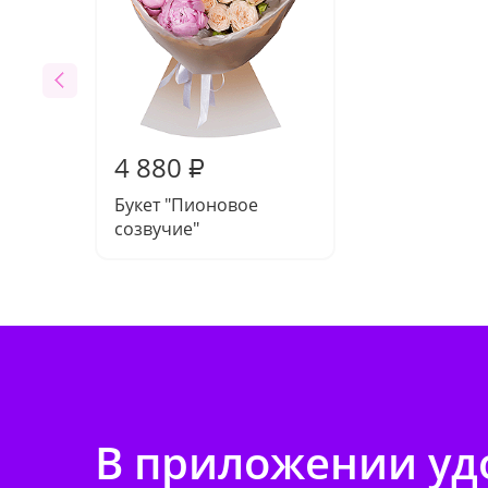
4 880
₽
Букет "Пионовое
созвучие"
В приложении удо