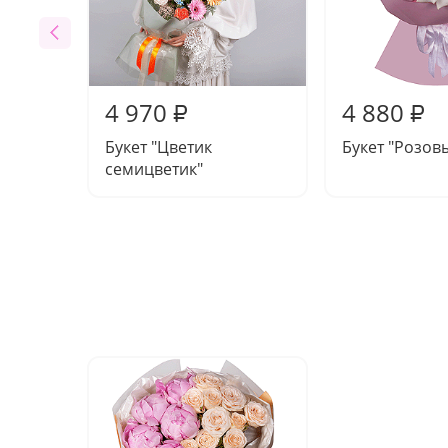
4 970
4 880
₽
₽
Букет "Цветик
Букет "Розовы
семицветик"