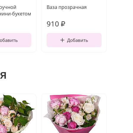
 ручной
Ваза прозрачная
Топпе
мини-букетом
910
150
₽
обавить
Добавить
я