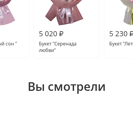
5 020
5 230
₽
й сон "
Букет "Серенада
Букет "Ле
любви"
Вы смотрели