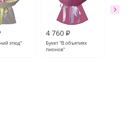
4 760
4 74
₽
₽
тний этюд"
Букет "В объятиях
Букет 
пионов"