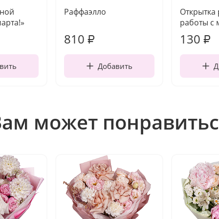
чной
Раффаэлло
Открытка
марта!»
работы с 
810
130
₽
₽
вить
Добавить
Д
Вам может понравитьс