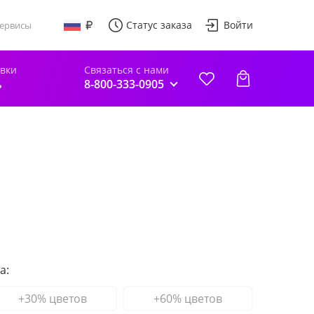
Статус заказа
Войти
ервисы
авки
Связаться с нами
ь
8-800-333-0905
а:
+30% цветов
+60% цветов