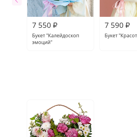
7 550
7 590
₽
₽
Букет "Калейдоскоп
Букет "Красот
эмоций"