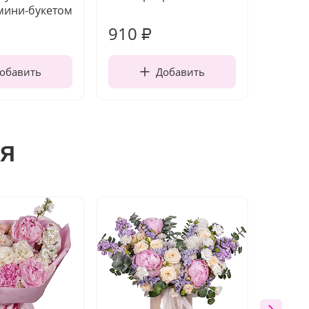
мини-букетом
910
150
₽
обавить
Добавить
я