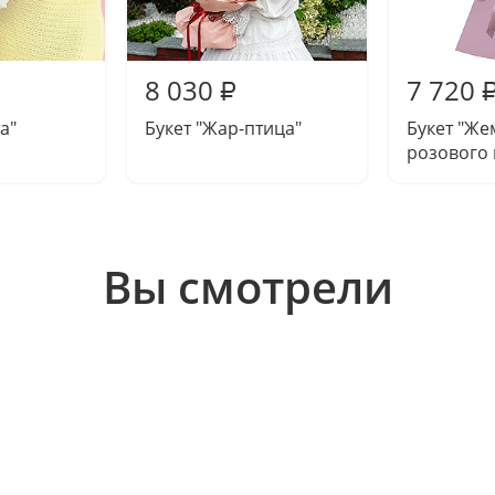
8 030
7 720
₽
а"
Букет "Жар-птица"
Букет "Ж
розового
Вы смотрели