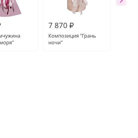
7 870
8 10
₽
₽
емчужина
Композиция "Грань
Букет 
 моря"
ночи"