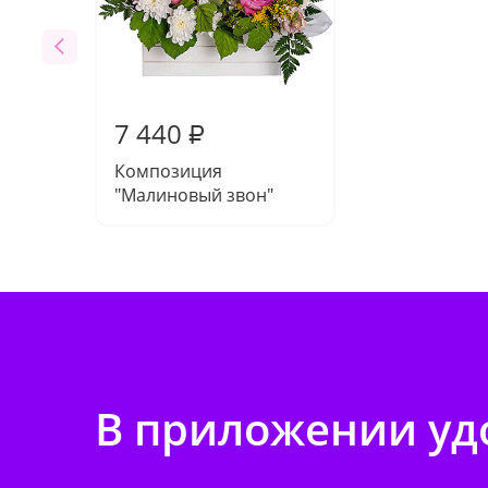
7 440
₽
Композиция
"Малиновый звон"
В приложении удо