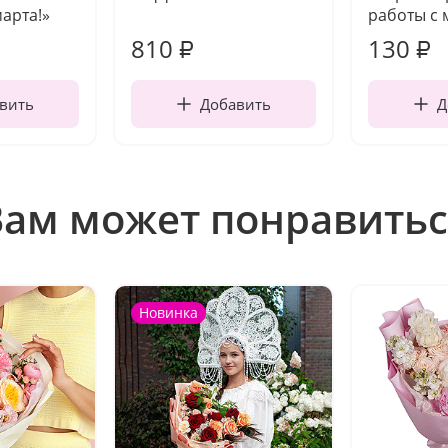
марта!»
работы с 
810
130
₽
₽
вить
Добавить
Д
Вам может понравитьс
Новинка