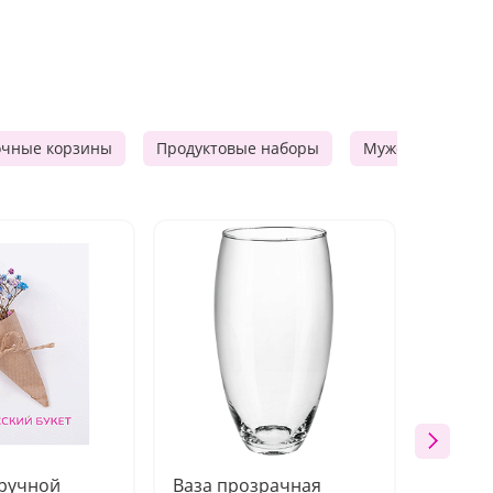
очные корзины
Продуктовые наборы
Мужские подарк
 ручной
Ваза прозрачная
Топпе