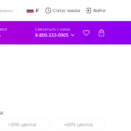
Статус заказа
Войти
ервисы
авки
Связаться с нами
ь
8-800-333-0905
а:
+30% цветов
+60% цветов