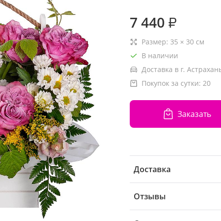
7 440
₽
Размер:
35
×
30
см
В наличии
Доставка в г. Астрахань
Покупок за сутки:
20
Заказать
Доставка
Отзывы