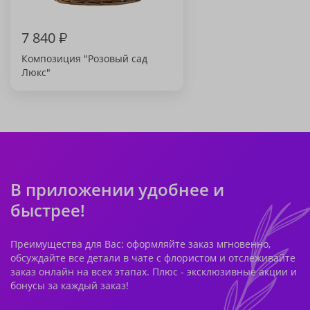
7 840
₽
Композиция "Розовый сад
Люкс"
В приложении удобнее и
быстрее!
Преимущества для Вас: оформляйте заказ мгновенно,
обсуждайте все детали в чате с флористом и отслеживайте
заказ онлайн на всех этапах. Плюс - эксклюзивные акции и
бонусы за каждый заказ!