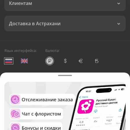
Клиентам
Доставка в Астрахани
Язык интерфейса:
Валюта:
©
Служба круглосуточной доставки цветов в Астрахани
Русский Букет, 2026
Общество с ограниченной ответственностью «Технология»
ОГРН: 1195476081745, ИНН: 5410081997
Юридический адрес: г. Новосибирск, ул. Ипподромская,
д.42, оф. 3
Рейтинг Русского букета в г. Астрахань