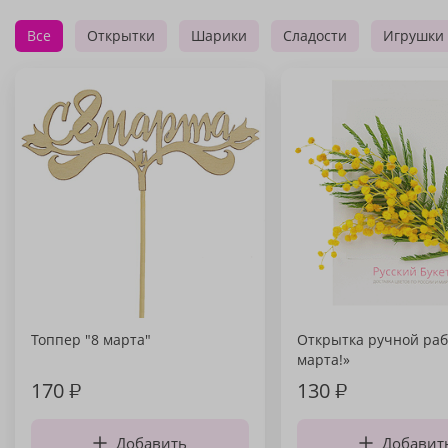
Все
Открытки
Шарики
Сладости
Игрушки
Топпер "8 марта"
Открытка ручной раб
марта!»
170
₽
130
₽
Добавить
Добавит