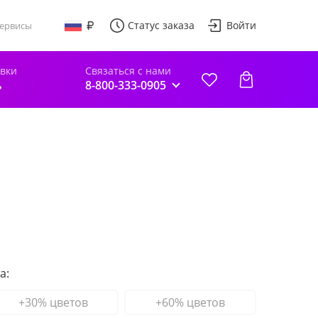
Статус заказа
Войти
ервисы
авки
Связаться с нами
ь
8-800-333-0905
а:
+30% цветов
+60% цветов