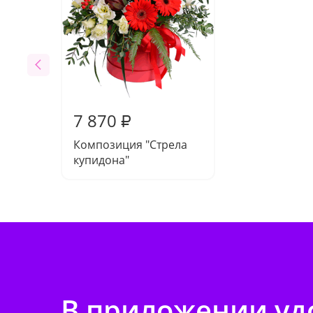
7 870
₽
Композиция "Стрела
купидона"
В приложении удо