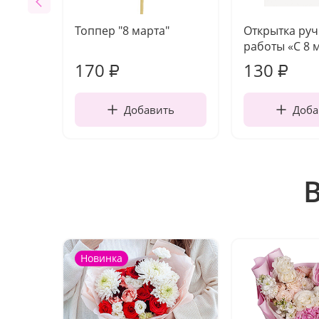
Топпер "8 марта"
Открытка ру
работы «С 8 
170
130
₽
₽
Добавить
Доба
Новинка