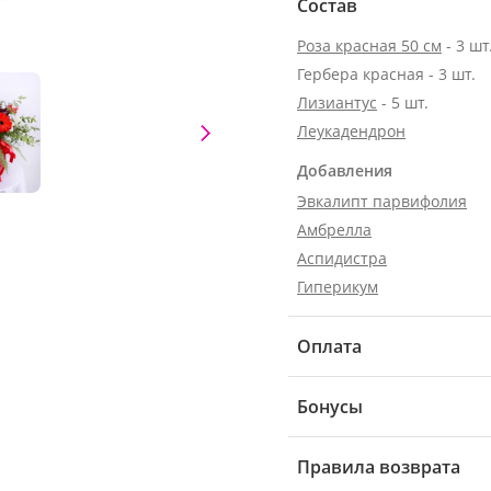
Состав
Роза красная 50 см
- 3 шт
Гербера красная - 3 шт.
Лизиантус
- 5 шт.
Леукадендрон
Добавления
Эвкалипт парвифолия
Амбрелла
Аспидистра
Гиперикум
Оплата
Бонусы
Правила возврата