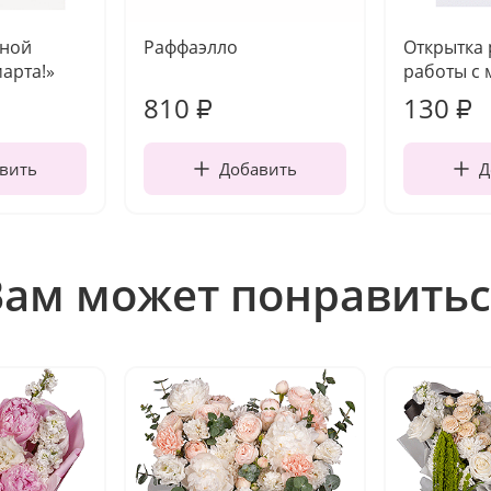
чной
Раффаэлло
Открытка
марта!»
работы с 
810
130
₽
₽
вить
Добавить
Д
Вам может понравитьс