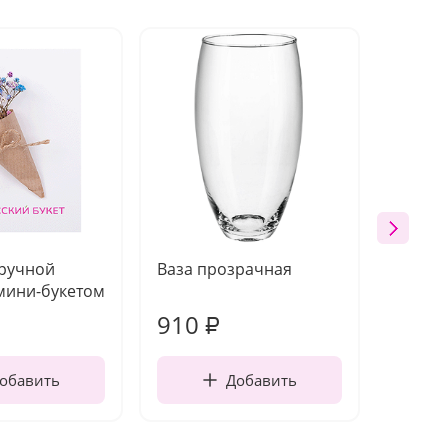
 ручной
Ваза прозрачная
Топпе
мини-букетом
910
150
₽
обавить
Добавить