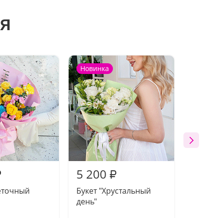
я
Новинка
Новин
5 200
5 26
₽
₽
еточный
Букет "Хрустальный
Букет 
день"