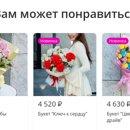
Вам может понравитьс
Новинка
Новинка
4 520
4 630
₽
ьбы
Букет "Ключ к сердцу"
Букет "Цв
драйв"