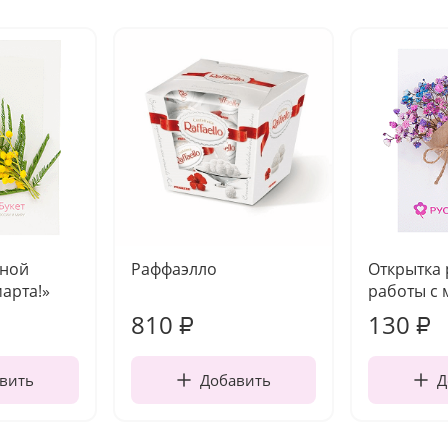
чной
Раффаэлло
Открытка
марта!»
работы с 
810
130
₽
₽
вить
Добавить
Д