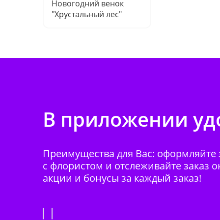
Новогодний венок
"Хрустальный лес"
В приложении удо
Преимущества для Вас: оформляйте з
с флористом и отслеживайте заказ о
акции и бонусы за каждый заказ!