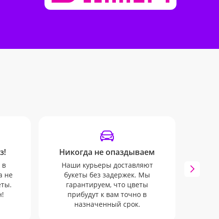
з!
Никогда не опаздываем
Удоб
 в
Наши курьеры доставляют
Мы 
а не
букеты без задержек. Мы
инфо
еты.
гарантируем, что цветы
SMS и 
!
прибудут к вам точно в
к
назначенный срок.