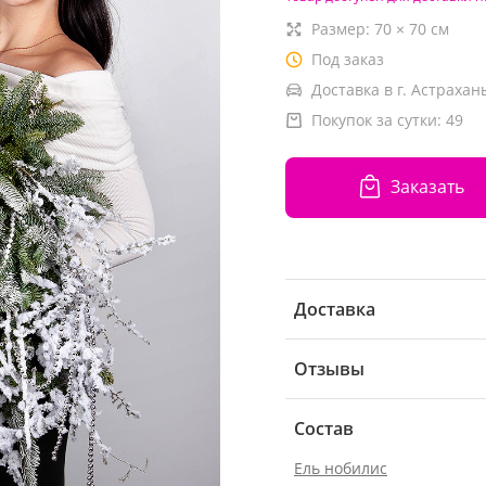
Размер:
70
×
70
см
Под заказ
Доставка в г. Астрахань
Покупок за сутки:
49
Заказать
Доставка
Отзывы
Состав
Ель нобилис