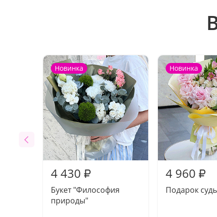
Новинка
Новинка
4 430
4 960
₽
₽
Букет "Философия
Подарок суд
природы"