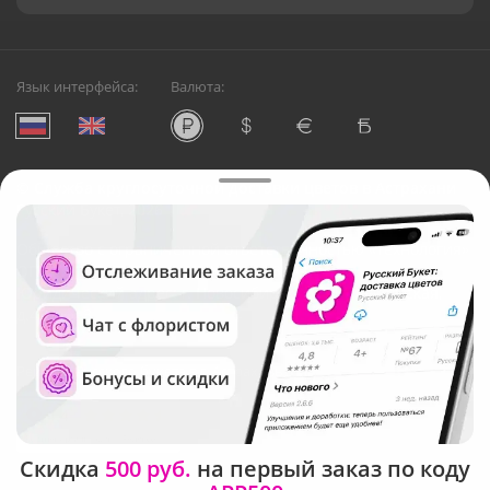
Язык интерфейса:
Валюта:
©
Служба круглосуточной доставки цветов в Астрахани
Русский Букет, 2026
Общество с ограниченной ответственностью «Технология»
ОГРН: 1195476081745, ИНН: 5410081997
Юридический адрес: г. Новосибирск, ул. Ипподромская,
д.42, оф. 3
Рейтинг Русского букета в г. Астрахань
Скидка
500 руб.
на первый заказ по коду