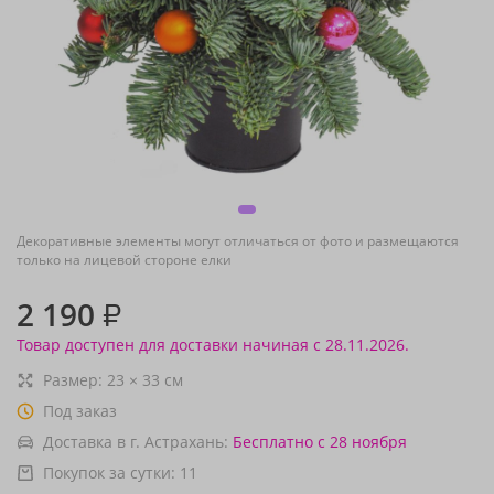
Декоративные элементы могут отличаться от фото и размещаются
только на лицевой стороне елки
2 190
₽
Товар доступен для доставки начиная с 28.11.2026.
Размер:
23
×
33
см
Под заказ
Доставка в г. Астрахань:
Бесплатно
с 28 ноября
Покупок за сутки:
11