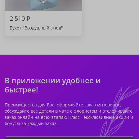
2 510
₽
Букет "Воздушный этюд"
В приложении удобнее и
быстрее!
Преимущества для Вас: оформляйте заказ мгновенно,
обсуждайте все детали в чате с флористом и отслеживайте
заказ онлайн на всех этапах. Плюс - эксклюзивные акции и
бонусы за каждый заказ!