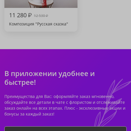
11 280
₽
12 530
₽
Композиция "Русская сказка"
В приложении удобнее и
быстрее!
Преимущества для Вас: оформляйте заказ мгновенно,
обсуждайте все детали в чате с флористом и отслеживайте
заказ онлайн на всех этапах. Плюс - эксклюзивные акции и
бонусы за каждый заказ!