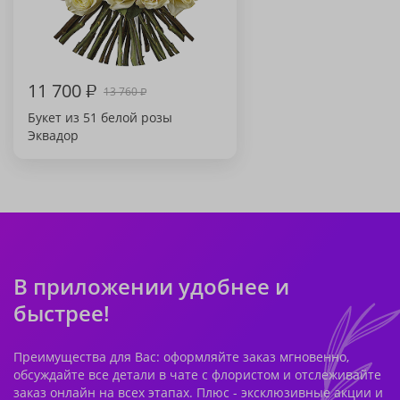
11 700
₽
13 760
₽
Букет из 51 белой розы
Эквадор
В приложении удобнее и
быстрее!
Преимущества для Вас: оформляйте заказ мгновенно,
обсуждайте все детали в чате с флористом и отслеживайте
заказ онлайн на всех этапах. Плюс - эксклюзивные акции и