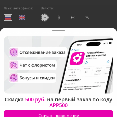
Язык интерфейса:
Валюта:
©
Служба круглосуточной доставки цветов в Астрахани
Русский Букет, 2026
Общество с ограниченной ответственностью «Технология»
ОГРН: 1195476081745, ИНН: 5410081997
Юридический адрес: г. Новосибирск, ул. Ипподромская,
д.42, оф. 3
Рейтинг Русского букета в г. Астрахань
Скидка
500 руб.
на первый заказ по коду
APP500
Скачать приложение