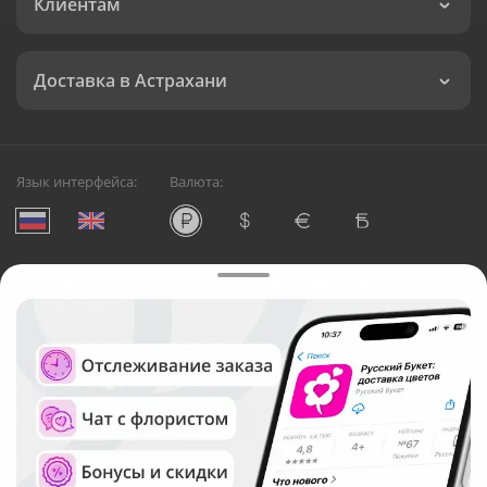
Клиентам
Доставка в Астрахани
Язык интерфейса:
Валюта:
©
Служба круглосуточной доставки цветов в Астрахани
Русский Букет, 2026
Общество с ограниченной ответственностью «Технология»
ОГРН: 1195476081745, ИНН: 5410081997
Юридический адрес: г. Новосибирск, ул. Ипподромская,
д.42, оф. 3
Рейтинг Русского букета в г. Астрахань