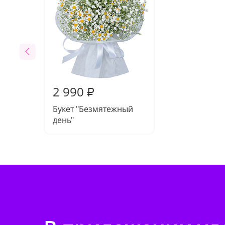
2 990
₽
Букет "Безмятежный
день"