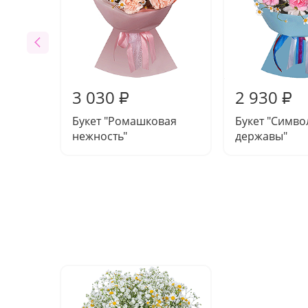
3 030
2 930
₽
₽
Букет "Ромашковая
Букет "Симво
нежность"
державы"