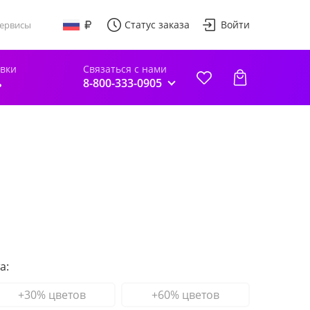
Статус заказа
Войти
ервисы
авки
Связаться с нами
ь
8-800-333-0905
а:
+30% цветов
+60% цветов