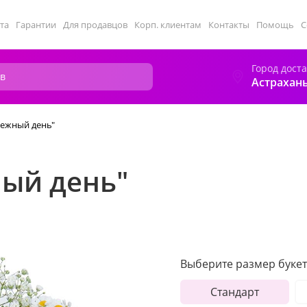
та
Гарантии
Для продавцов
Корп. клиентам
Контакты
Помощь
С
Город дост
Астрахан
тежный день"
ный день"
Выберите размер букет
Стандарт