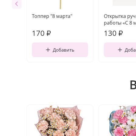
Топпер "8 марта"
Открытка ру
работы «С 8 
170
130
₽
₽
Добавить
Доба