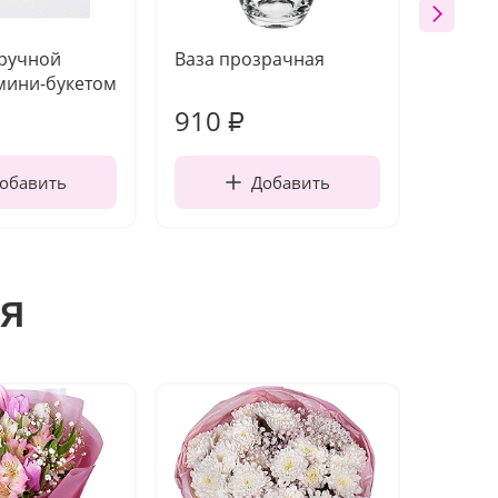
 ручной
Ваза прозрачная
Топпе
мини-букетом
910
150
₽
обавить
Добавить
я