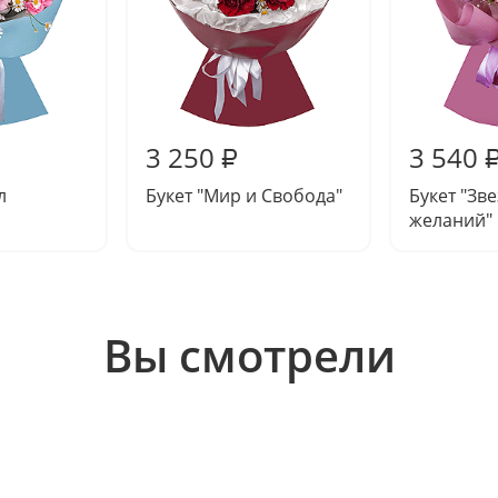
3 250
3 540
₽
л
Букет "Мир и Свобода"
Букет "Зв
желаний"
Вы смотрели