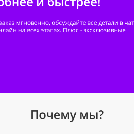
бнее и быстрее!
аказ мгновенно, обсуждайте все детали в ча
нлайн на всех этапах. Плюс - эксклюзивные
Почему мы?