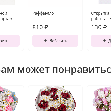
чной
Раффаэлло
Открытка
марта!»
работы с 
810
130
₽
₽
вить
Добавить
Д
Вам может понравитьс