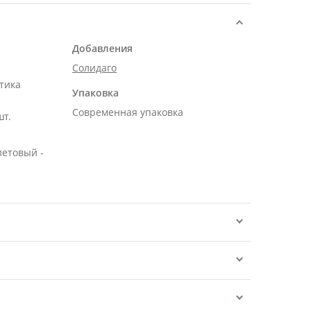
Добавления
Солидаго
тика
Упаковка
Современная упаковка
шт.
летовый -