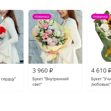
Новинка
Новинка
3 960
4 610
₽
 сердцу"
Букет "Внутренний
Букет "Уч
свет"
любовью"