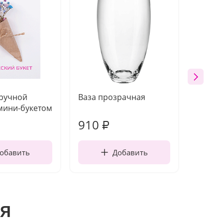
 ручной
Ваза прозрачная
Топпе
мини-букетом
910
150
₽
обавить
Добавить
я