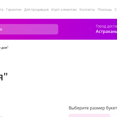
та
Гарантии
Для продавцов
Корп. клиентам
Контакты
Помощь
С
Город дост
Астрахан
 дня"
я"
Выберите размер букет