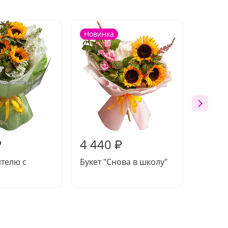
Новинка
4 440
4 50
₽
₽
ителю с
Букет "Снова в школу"
Букет 