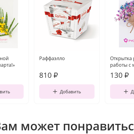
чной
Раффаэлло
Открытка
марта!»
работы с 
810
130
₽
₽
вить
Добавить
Д
Вам может понравитьс