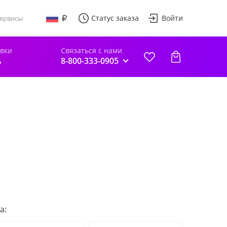
Статус заказа
Войти
ервисы
авки
Связаться с нами
ь
8-800-333-0905
а: