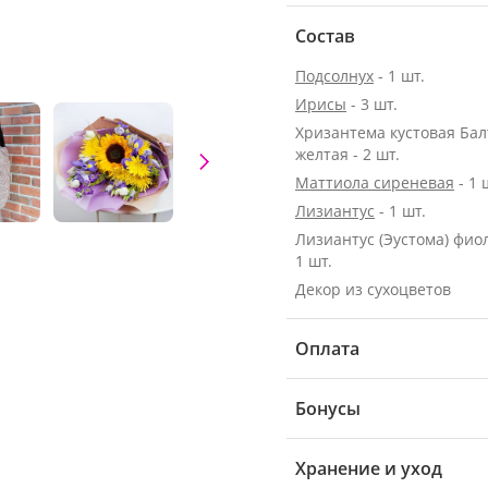
Состав
Подсолнух
- 1 шт.
Ирисы
- 3 шт.
Хризантема кустовая Бал
желтая - 2 шт.
Маттиола сиреневая
- 1 
Лизиантус
- 1 шт.
Лизиантус (Эустома) фио
1 шт.
Декор из сухоцветов
Оплата
Бонусы
Хранение и уход