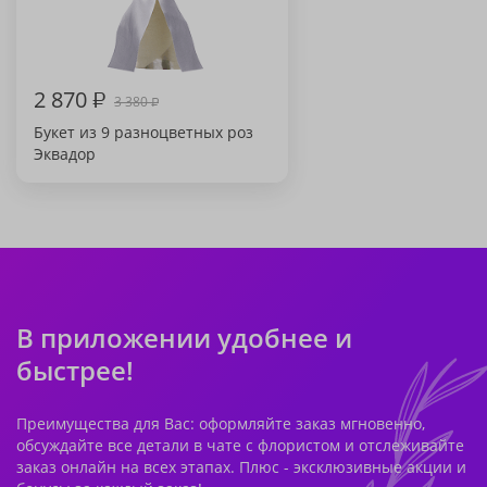
2 870
₽
3 380
₽
Букет из 9 разноцветных роз
Эквадор
В приложении удобнее и
быстрее!
Преимущества для Вас: оформляйте заказ мгновенно,
обсуждайте все детали в чате с флористом и отслеживайте
заказ онлайн на всех этапах. Плюс - эксклюзивные акции и