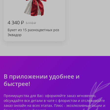
4 340
₽
5 110
₽
Букет из 15 разноцветных роз
Эквадор
В приложении удобнее и
быстрее!
Преимущества для Вас: оформляйте заказ мгновенно,
обсуждайте все детали в чате с флористом и отслеживайте
заказ онлайн на всех этапах. Плюс - эксклюзивные акции и