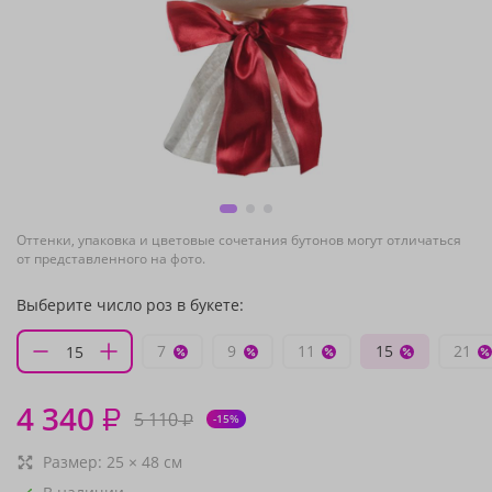
Оттенки, упаковка и цветовые сочетания бутонов могут отличаться
от представленного на фото.
Выберите число роз в букете:
7
9
11
15
21
4 340
₽
5 110
₽
-15%
Размер:
25
×
48
см