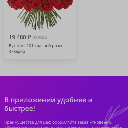
19 480
₽
22 920
₽
Букет из 101 красной розы
Эквадор
В приложении удобнее и
быстрее!
Преимущества для Вас: оформляйте заказ мгновенно,
обсуждайте все детали в чате с флористом и отслеживайте