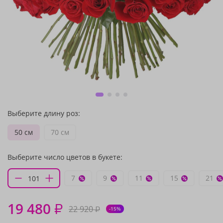
Выберите длину роз:
50 см
70 см
Выберите число цветов в букете:
7
9
11
15
21
19 480
₽
22 920
₽
-15%