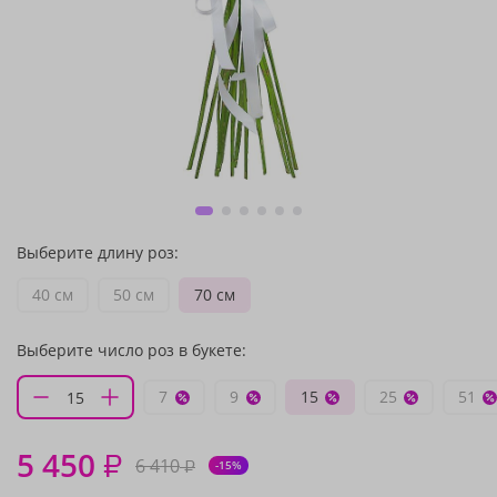
Выберите длину роз:
40 см
50 см
70 см
Выберите число роз в букете:
7
9
15
25
51
5 450
₽
6 410
₽
-15%