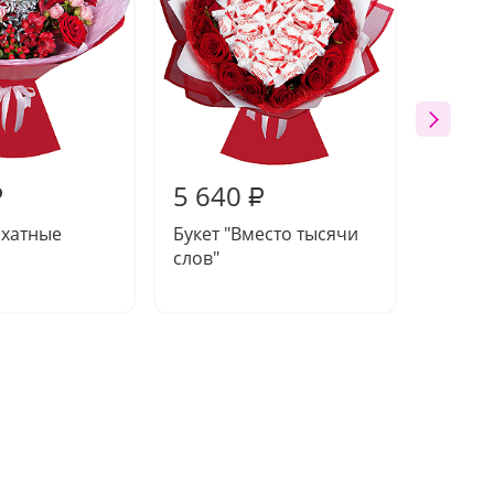
5 640
4 80
₽
₽
рхатные
Букет "Вместо тысячи
Букет 
слов"
облака