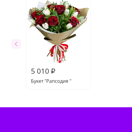
5 010
₽
Букет "Рапсодия "