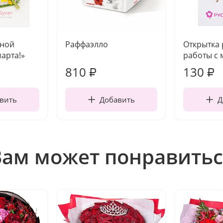
чной
Раффаэлло
Открытка
марта!»
работы с 
810
130
₽
₽
вить
Добавить
Д
Вам может понравитьс