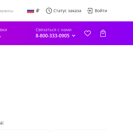
Статус заказа
Войти
ервисы
авки
Связаться с нами
ь
8-800-333-0905
а: