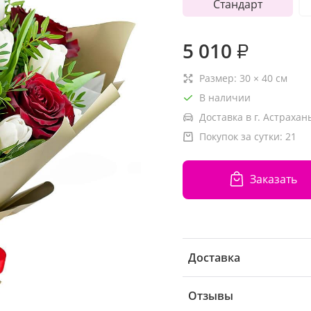
Стандарт
5 010
₽
Размер:
30
×
40
см
В наличии
Доставка в г. Астрахань
Покупок за сутки:
21
Заказать
Доставка
Отзывы