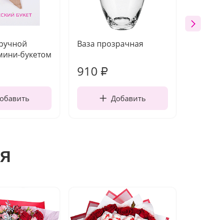
 ручной
Ваза прозрачная
Топпе
мини-букетом
910
150
₽
обавить
Добавить
я
Акция