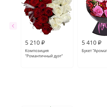
5 210
5 410
₽
₽
Композиция
Букет "Арома
"Романтичный дуэт"