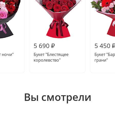
5 690
5 450
₽
т ночи"
Букет "Блестящее
Букет "Ба
королевство"
грани"
Вы смотрели