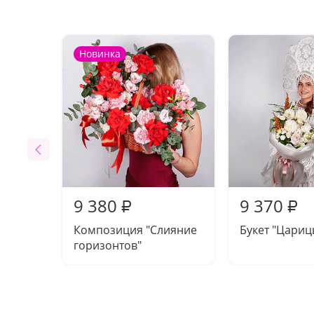
Новинка
9 380
9 370
₽
₽
Композиция "Слияние
Букет "Цариц
горизонтов"