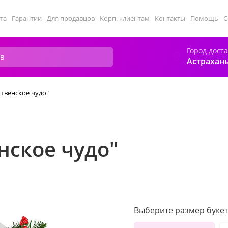
та
Гарантии
Для продавцов
Корп. клиентам
Контакты
Помощь
С
Город дост
Астрахан
ственское чудо"
нское чудо"
Выберите размер букет