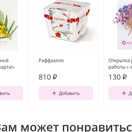
чной
Раффаэлло
Открытка
марта!»
работы с 
810
130
₽
₽
вить
Добавить
Д
Вам может понравитьс