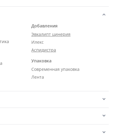
Добавления
Эвкалипт цинерия
тика
Илекс
Аспидистра
Упаковка
ра
Современная упаковка
Лента