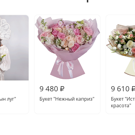
9 480
9 610
₽
ын луг"
Букет "Нежный каприз"
Букет "Ис
красота"