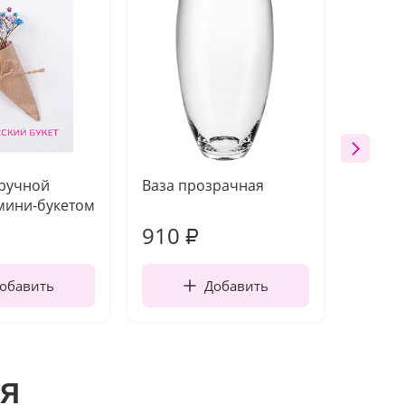
 ручной
Ваза прозрачная
Топпе
мини-букетом
910
150
₽
обавить
Добавить
я