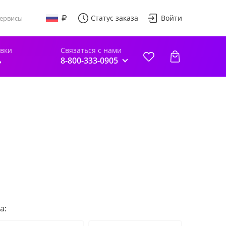
Статус заказа
Войти
ервисы
авки
Связаться с нами
ь
8-800-333-0905
а: