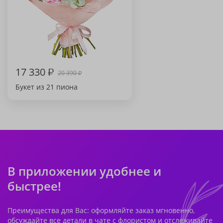
17 330
₽
20 390
₽
Букет из 21 пиона
В приложении удобнее и
быстрее!
Преимущества для Вас: оформляйте заказ мгновенно,
обсуждайте все детали в чате с флористом и отслеживайте