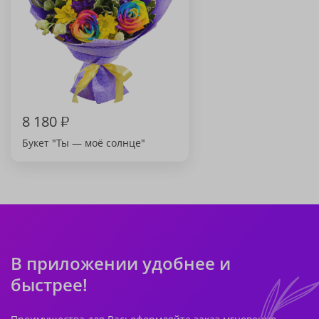
8 180
₽
Букет "Ты — моё солнце"
В приложении удобнее и
быстрее!