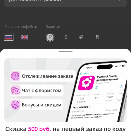
Язык интерфейса:
Валюта:
©
Служба круглосуточной доставки цветов в Астрахани
Русский Букет, 2026
Общество с ограниченной ответственностью «Технология»
ОГРН: 1195476081745, ИНН: 5410081997
Юридический адрес: г. Новосибирск, ул. Ипподромская,
д.42, оф. 3
Рейтинг Русского букета в г. Астрахань
Скидка
500 руб.
на первый заказ по коду