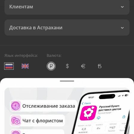
Клиентам
Доставка в Астрахани
Язык интерфейса:
Валюта:
©
Служба круглосуточной доставки цветов в Астрахани
Русский Букет, 2026
Общество с ограниченной ответственностью «Технология»
ОГРН: 1195476081745, ИНН: 5410081997
Юридический адрес: г. Новосибирск, ул. Ипподромская,
д.42, оф. 3
Рейтинг Русского букета в г. Астрахань