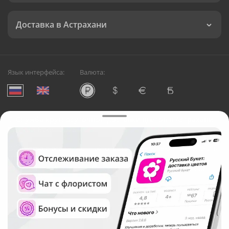
Доставка в Астрахани
Язык интерфейса:
Валюта:
©
Служба круглосуточной доставки цветов в Астрахани
Русский Букет, 2026
Общество с ограниченной ответственностью «Технология»
ОГРН: 1195476081745, ИНН: 5410081997
Юридический адрес: г. Новосибирск, ул. Ипподромская,
д.42, оф. 3
Рейтинг Русского букета в г. Астрахань