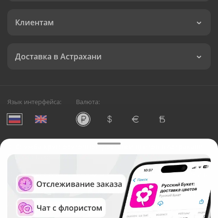
Клиентам
Доставка в Астрахани
Язык интерфейса:
Валюта:
©
Служба круглосуточной доставки цветов в Астрахани
Русский Букет, 2026
Общество с ограниченной ответственностью «Технология»
ОГРН: 1195476081745, ИНН: 5410081997
Юридический адрес: г. Новосибирск, ул. Ипподромская,
д.42, оф. 3