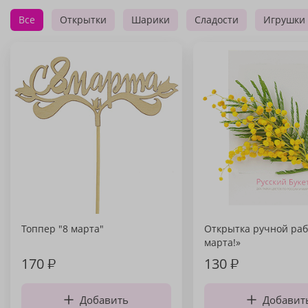
Все
Открытки
Шарики
Сладости
Игрушки
Топпер "8 марта"
Открытка ручной раб
марта!»
170
₽
130
₽
Добавить
Добавит