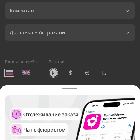
Клиентам
Доставка в Астрахани
Язык интерфейса:
Валюта:
©
Служба круглосуточной доставки цветов в Астрахани
Русский Букет, 2026
Общество с ограниченной ответственностью «Технология»
ОГРН: 1195476081745, ИНН: 5410081997
Юридический адрес: г. Новосибирск, ул. Ипподромская,
д.42, оф. 3