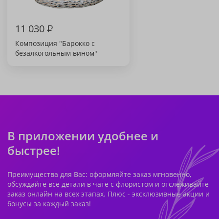
11 030
₽
Композиция "Барокко с
безалкогольным вином"
В приложении удобнее и
быстрее!
Преимущества для Вас: оформляйте заказ мгновенно,
обсуждайте все детали в чате с флористом и отслеживайте
заказ онлайн на всех этапах. Плюс - эксклюзивные акции и
бонусы за каждый заказ!