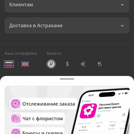
Клиентам
Доставка в Астрахани
Язык интерфейса:
Валюта:
©
Служба круглосуточной доставки цветов в Астрахани
Русский Букет, 2026
Общество с ограниченной ответственностью «Технология»
ОГРН: 1195476081745, ИНН: 5410081997
Юридический адрес: г. Новосибирск, ул. Ипподромская,
д.42, оф. 3
Рейтинг Русского букета в г. Астрахань