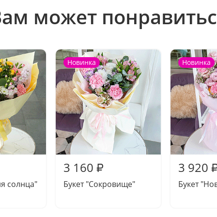
Вам может понравитьс
Новинка
Новинка
3 160
3 920
₽
ия солнца"
Букет "Сокровище"
Букет "Но