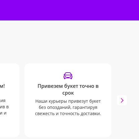
м!
Привезем букет точно в
SM
срок
Мы бу
ния
всех
Наши курьеры привезут букет
ив в
через
без опозданий, гарантируя
и и
свежесть и точность доставки.