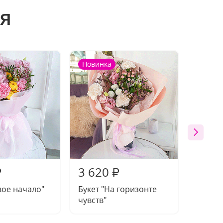
я
Новинка
Новин
3 620
3 46
₽
₽
вое начало"
Букет "На горизонте
Букет 
чувств"