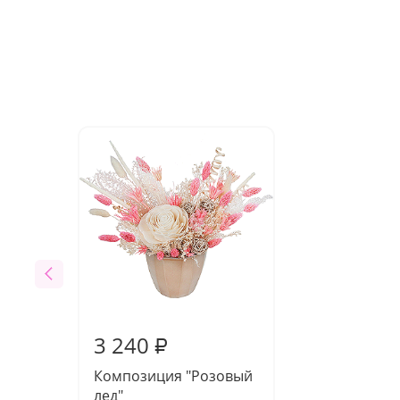
3 240
₽
Композиция "Розовый
лед"