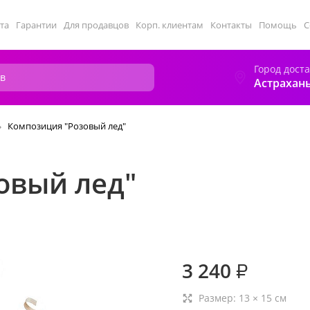
та
Гарантии
Для продавцов
Корп. клиентам
Контакты
Помощь
С
Город дост
Астрахан
Композиция "Розовый лед"
овый лед"
3 240
₽
Размер:
13
×
15
см