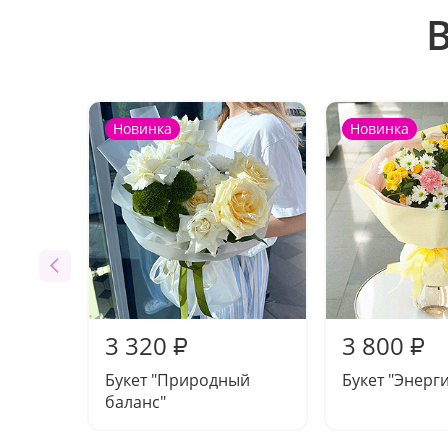
Новинка
Новинка
3 320
3 800
₽
₽
Букет "Природный
Букет "Энерг
баланс"