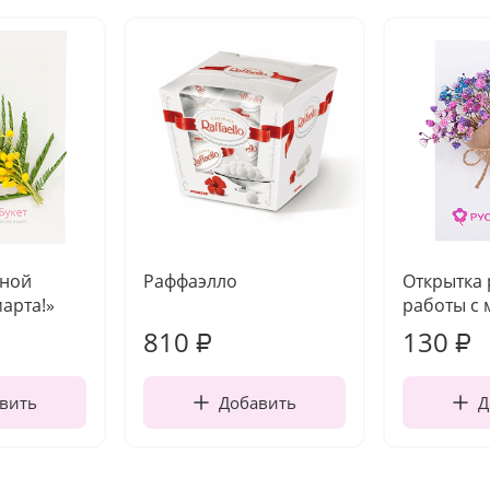
чной
Раффаэлло
Открытка
марта!»
работы с 
810
130
₽
₽
вить
Добавить
Д