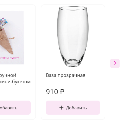
 ручной
Ваза прозрачная
Топпе
мини-букетом
910
150
₽
обавить
Добавить